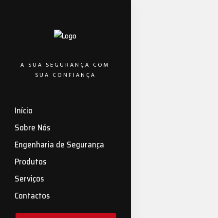
A SUA SEGURANÇA COM
SUA CONFIANÇA
Início
XARICI-BUK
NEC%C9%99-
Sobre Nós
— 4 DE NOV
Engenharia de Segurança
Onlayn Ru
Produtos
Roulette
Serviços
ContentБонусы
Contactos
oyunları: seçin