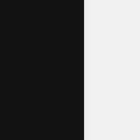
— 3 DE NOV
Aviator 
Azerbay
ContentAviator
Zengin Olanları
ÇevrimiçiAviat