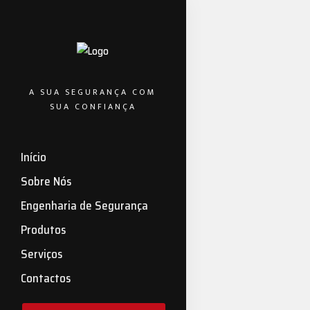
A SUA SEGURANÇA COM
SUA CONFIANÇA
Início
FIND-A-BRID
13 Fines
Sobre Nós
Engenharia de Segurança
help Dis
Produtos
Content The De
Serviços
Another Way to 
Contactos