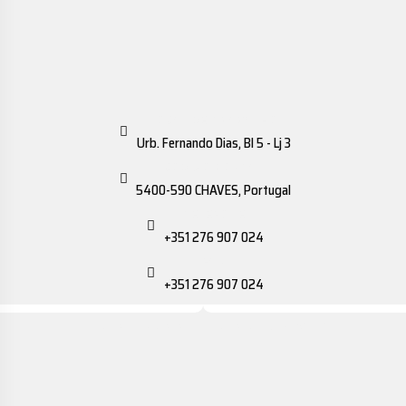
LOCAL DE TRABALHO
Urb. Fernando Dias, Bl 5 - Lj 3
CÓDIGO POSTAL
5400-590 CHAVES, Portugal
TELEFONE
+351 276 907 024
FAX
+351 276 907 024
Política de privacidade
•
Política de cookies
•
ANEPC