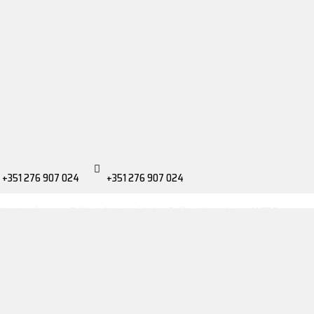
TELEFONE
FAX
+351 276 907 024
+351 276 907 024
 Reserved
Política de privacidade
•
Política de cookies
•
ANEPC