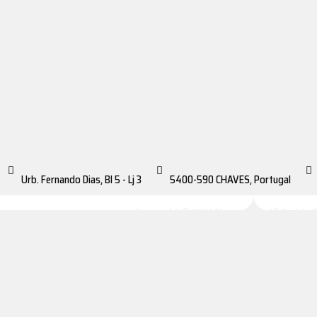
LOCAL DE TRABALHO
CÓDIGO POSTAL
Urb. Fernando Dias, Bl 5 - Lj 3
5400-590 CHAVES, Portugal
Copyright © 2022 Flaviprotec All Rights