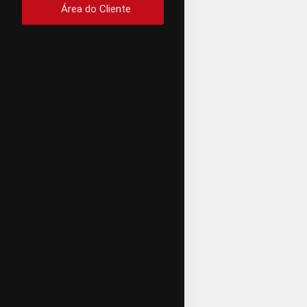
Área do Cliente
FOREKS-BRO
РобоФор
реальны
Из таблицы в
закономерност
комиссию прих