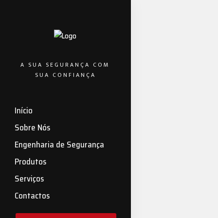
A SUA SEGURANÇA COM
SUA CONFIANÇA
Início
FINTECH-5
—
Что так
Sobre Nós
Engenharia de Segurança
Сервис хранен
Produtos
криптоактивов
сервиса. Их 
Serviços
Эфириума....
Contactos