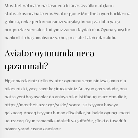
Mostbet nəticələrinə təsir edə biləcək əvvəlki matçların
statistikasını əhatə edir. Aviator game Mostbet oyun hacklərinə
gəlincə, onlar performansınızı yaxşılaşdırmaq və daha yaxşı
proqnozlar vermək istədiyiniz zaman faydalı olur. Oyuna yaxşı bir
bankroll ilə başlamalısınız və bu, çox səbr tələb edəcəkdir.
Aviator oyununda necə
qazanmalı?
Əgər mərcləriniz üçün Aviator oyununu seçmisinizsə, əmin ola
bilərsiniz ki, yaxşı vaxt keçirəcəksiniz. Bu oyun çox sadədir, onu
hətta yeni başlayanlar da anlaya bilər. İstifadəçi mərc etməlidir,
https://mostbet-azer.xyz/yukle/
sonra isə təyyara havaya
qalxacaq. Ancaq təyyarə hər an düşə bilər, bu halda oyunçu mərci
uduzacaq. Oyun tamamilə ədalətli və şəffafdır, çünki o təsadüfi
nömrə yaradıcısına əsaslanır.