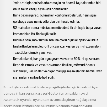
1win tətbiqindən istifadə etməyin ən önəmli faydalarından biri
onun təklif etdiyi səxavətli bonuslardır.
Buna baxmayaraq, bukmeker kontorları belaruslu tennisçini
qələbəyə əsas namizədlərdən biri hesab edirlər.
52 matçdan sonra müntəzəm mövsümü ilk altılıqda başa vuran
komandalar 1/4 finala yüksəlib.
Bununla belə, mövsümün sonuna çoxlu oyunlar qalıb və ulduz
basketbolçuların pley-off öncəsi azarkeşləri və mütəxəssisləri
təəccübləndirmək şansı var.
Demək olar ki, hər gün oynayıram və vaxtın 90%-ni qazanıram.
Depozit etmək və vəsait çıxarmaq üsulları, mövcud ödəniş
sistemləri, valyutalar və digər maliyyə məsələlərinin hamısı 1win
sistemləri vasitəsilə həll edilir.
Bu, uduşların avtomatik olaraq nağdlaşdırılacağı əmsalını təyin
etməyə imkan verir.çıxara pul Göstərilən əmsaldan əvvəl
Avtomatik oyunda, oyunu tam avtomatlaşdıran nağdlaşdırma
seçimindən istifadə edə bilərsiniz. Slotunda aviator oyunu