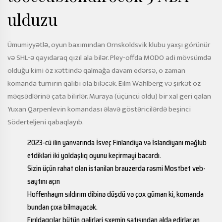
ulduzu
Ümumiyyətlə, oyun baxımından Ornskoldsvik klubu yaxşı görünür
və SHL-ə qayıdaraq qızıl ala bilər. Pley-offda MODO adi mövsümdə
olduğu kimi öz xəttində qalmağa davam edərsə, o zaman
komanda turnirin qalibi ola biləcək. Eilm Wahlberg və şirkət öz
məqsədlərinə çata bilirlər. Muraya (üçüncü oldu) bir xal geri qalan
Yuxan Qarpenlevin komandası əlavə göstəricilərdə beşinci
Söderteljeni qabaqlayıb.
2023-cü ilin yanvarında İsveç Finlandiya və İslandiyanı məğlub
etdikləri iki yoldaşlıq oyunu keçirməyi bacardı.
Sizin üçün rahat olan istənilən brauzerdə rəsmi Mostbet veb-
saytını açın
Hoffenhaym sıldırım dibinə düşdü və çox güman ki, komanda
bundan çıxa bilməyəcək.
Fırıldaqçılar bütün gəlirləri sxemin satışından əldə edirlər.ən