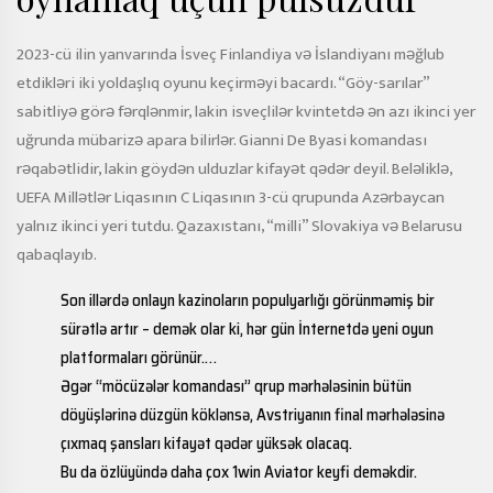
2023-cü ilin yanvarında İsveç Finlandiya və İslandiyanı məğlub
etdikləri iki yoldaşlıq oyunu keçirməyi bacardı. “Göy-sarılar”
sabitliyə görə fərqlənmir, lakin isveçlilər kvintetdə ən azı ikinci yer
uğrunda mübarizə apara bilirlər. Gianni De Byasi komandası
rəqabətlidir, lakin göydən ulduzlar kifayət qədər deyil. Beləliklə,
UEFA Millətlər Liqasının C Liqasının 3-cü qrupunda Azərbaycan
yalnız ikinci yeri tutdu. Qazaxıstanı, “milli” Slovakiya və Belarusu
qabaqlayıb.
Son illərdə onlayn kazinoların populyarlığı görünməmiş bir
sürətlə artır – demək olar ki, hər gün İnternetdə yeni oyun
platformaları görünür.…
Əgər “möcüzələr komandası” qrup mərhələsinin bütün
döyüşlərinə düzgün köklənsə, Avstriyanın final mərhələsinə
çıxmaq şansları kifayət qədər yüksək olacaq.
Bu da özlüyündə daha çox 1win Aviator keyfi deməkdir.