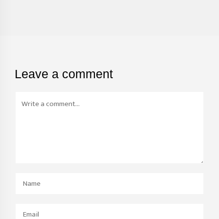
Leave a comment