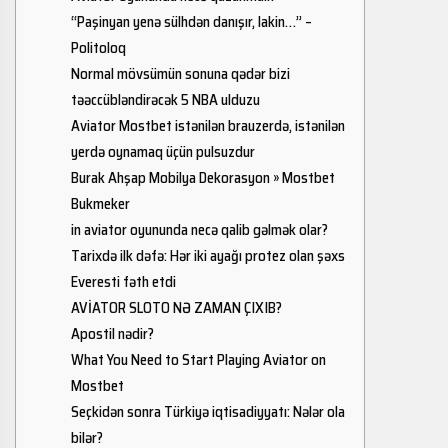
“Paşinyan yenə sülhdən danışır, lakin…” –
Politoloq
Normal mövsümün sonuna qədər bizi
təəccübləndirəcək 5 NBA ulduzu
Aviator Mostbet istənilən brauzerdə, istənilən
yerdə oynamaq üçün pulsuzdur
Burak Ahşap Mobilya Dekorasyon » Mostbet
Bukmeker
in aviator oyununda necə qalib gəlmək olar?
Tarixdə ilk dəfə: Hər iki ayağı protez olan şəxs
Everesti fəth etdi
AVİATOR SLOTO NƏ ZAMAN ÇIXIB?
Apostil nədir?
What You Need to Start Playing Aviator on
Mostbet
Seçkidən sonra Türkiyə iqtisadiyyatı: Nələr ola
bilər?