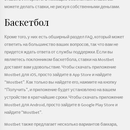
можете делать ставки, не рискуя собственными деньгами.
Баскетбол
Кроме того, у них есть обширный раздел FAQ, который может
ответить на большинство ваших вопросов, так что вам не
придется ждать ответа от службы поддержки. Если вы
являетесь поклонником баскетбола, ставки на Mostbet
доставят вам удовольствие. Чтобы скачать приложение
Mostbet для iOS, просто зайдите в App Store и найдите
“Mostbet”. Как только вы найдете его, нажмите на кнопку
“Получить”, и приложение будет установлено на вашем
устройстве в кратчайшие сроки. Чтобы скачать приложение
Mostbet для Android, просто зайдите в Google Play Store и
найдите “Mostbet”.
Mostbet также предлагает несколько вариантов баккара,