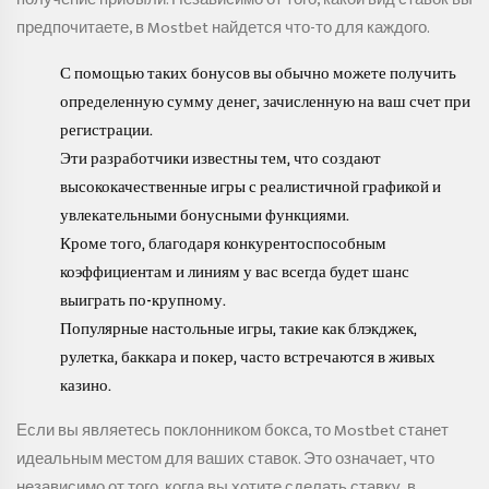
предпочитаете, в Mostbet найдется что-то для каждого.
С помощью таких бонусов вы обычно можете получить
определенную сумму денег, зачисленную на ваш счет при
регистрации.
Эти разработчики известны тем, что создают
высококачественные игры с реалистичной графикой и
увлекательными бонусными функциями.
Кроме того, благодаря конкурентоспособным
коэффициентам и линиям у вас всегда будет шанс
выиграть по-крупному.
Популярные настольные игры, такие как блэкджек,
рулетка, баккара и покер, часто встречаются в живых
казино.
Если вы являетесь поклонником бокса, то Mostbet станет
идеальным местом для ваших ставок. Это означает, что
независимо от того, когда вы хотите сделать ставку, в