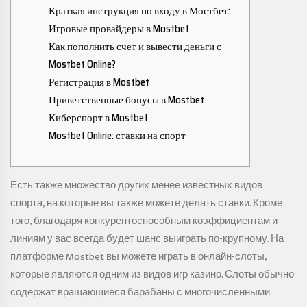
Краткая инструкция по входу в Мостбет:
Игровые провайдеры в Mostbet
Как пополнить счет и вывести деньги с
Mostbet Online?
Регистрация в Mostbet
Приветственные бонусы в Mostbet
Киберспорт в Mostbet
Mostbet Online: ставки на спорт
Есть также множество других менее известных видов
спорта, на которые вы также можете делать ставки. Кроме
того, благодаря конкурентоспособным коэффициентам и
линиям у вас всегда будет шанс выиграть по-крупному. На
платформе Mostbet вы можете играть в онлайн-слоты,
которые являются одним из видов игр казино. Слоты обычно
содержат вращающиеся барабаны с многочисленными