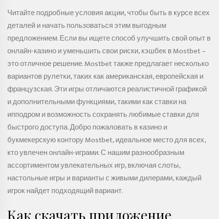
Читайте подробные условия акции, чтобы быть в курсе всех
деталей и начать пользоваться этим выгодным
предложением. Если вы ищете способ улучшить свой опыт в
онлайн-казино и уменьшить свои риски, кэшбек в Mostbet –
это отличное решение. Mostbet также предлагает несколько
вариантов рулетки, таких как американская, европейская и
французская. Эти игры отличаются реалистичной графикой
и дополнительными функциями, такими как ставки на
ипподром и возможность сохранять любимые ставки для
быстрого доступа. Добро пожаловать в казино и
букмекерскую контору Mostbet, идеальное место для всех,
кто увлечен онлайн-играми. С нашим разнообразным
ассортиментом увлекательных игр, включая слоты,
настольные игры и варианты с живыми дилерами, каждый
игрок найдет подходящий вариант.
Как скачать приложение