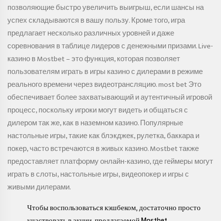
позволяющие быстро увеличить выигрыш, если шансы на
успех складываются в вашу пользу. Кроме того, игра
предлагает несколько различных уровней и даже
соревнования в таблице лидеров с денежными призами. Live-
казино в Mostbet – это функция, которая позволяет
пользователям играть в игры казино с дилерами в режиме
реального времени через видеотрансляцию.
most bet
Это
обеспечивает более захватывающий и аутентичный игровой
процесс, поскольку игроки могут видеть и общаться с
дилером так же, как в наземном казино. Популярные
настольные игры, такие как блэкджек, рулетка, баккара и
покер, часто встречаются в живых казино. Mostbet также
предоставляет платформу онлайн-казино, где геймеры могут
играть в слоты, настольные игры, видеопокер и игры с
живыми дилерами.
Чтобы воспользоваться кэшбеком, достаточно просто
участвовать в акции, предлагаемой Mostbet.