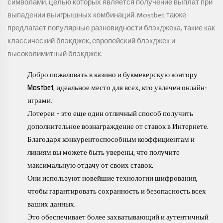
символами, целью которых является получение выплат при
выпадении выигрышных комбинаций. Mostbet также
предлагает популярные разновидности блэкджека, такие как
классический блэкджек, европейский блэкджек и
высоколимитный блэкджек.
Добро пожаловать в казино и букмекерскую контору
Mostbet, идеальное место для всех, кто увлечен онлайн-
играми.
Лотереи – это еще один отличный способ получить
дополнительное вознаграждение от ставок в Интернете.
Благодаря конкурентоспособным коэффициентам и
линиям вы можете быть уверены, что получите
максимальную отдачу от своих ставок.
Они используют новейшие технологии шифрования,
чтобы гарантировать сохранность и безопасность всех
ваших данных.
Это обеспечивает более захватывающий и аутентичный