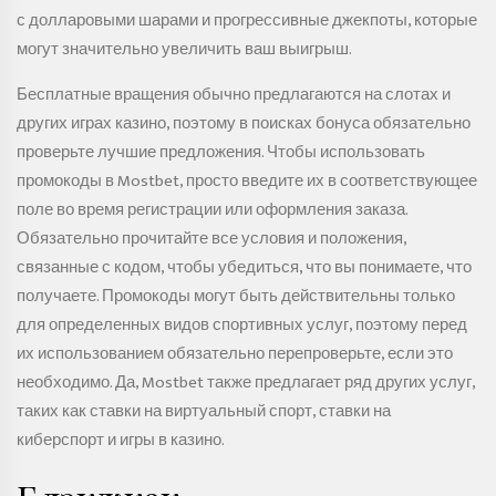
с долларовыми шарами и прогрессивные джекпоты, которые
могут значительно увеличить ваш выигрыш.
Бесплатные вращения обычно предлагаются на слотах и
других играх казино, поэтому в поисках бонуса обязательно
проверьте лучшие предложения. Чтобы использовать
промокоды в Mostbet, просто введите их в соответствующее
поле во время регистрации или оформления заказа.
Обязательно прочитайте все условия и положения,
связанные с кодом, чтобы убедиться, что вы понимаете, что
получаете. Промокоды могут быть действительны только
для определенных видов спортивных услуг, поэтому перед
их использованием обязательно перепроверьте, если это
необходимо. Да, Mostbet также предлагает ряд других услуг,
таких как ставки на виртуальный спорт, ставки на
киберспорт и игры в казино.