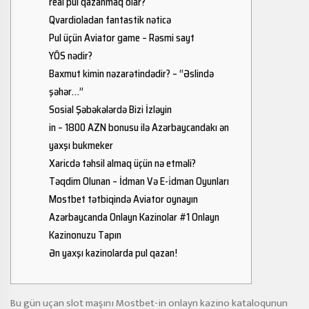
real pul qazanmaq olar?
Qvardioladan fantastik nəticə
Pul üçün Aviator game – Rəsmi sayt
YÖS nədir?
Baxmut kimin nəzarətindədir? – “Əslində
şəhər…”
Sosial Şəbəkələrdə Bizi İzləyin
in – 1800 AZN bonusu ilə Azərbaycandakı ən
yaxşı bukmeker
Xaricdə təhsil almaq üçün nə etməli?
Təqdim Olunan – İdman Və E-i̇dman Oyunları
Mostbet tətbiqində Aviator oynayın
Azərbaycanda Onlayn Kazinolar #1 Onlayn
Kazinonuzu Tapın
Ən yaxşı kazinolarda pul qazan!
Bu gün uçan slot maşını Mostbet-in onlayn kazino kataloqunun