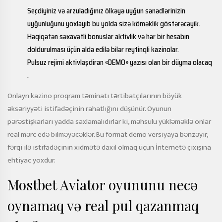
Seçdiyiniz və arzuladığınız ölkəyə uyğun sənədlərinizin
uyğunluğunu yoxlayıb bu yolda sizə köməklik göstərəcəyik.
Həqiqətən səxavətli bonuslar aktivlik və hər bir hesabın
doldurulması üçün əldə edilə bilər reytinqli kazinolar.
Pulsuz rejimi aktivləşdirən «DEMO» yazısı olan bir düymə olacaq
.
Onlayn kazino proqram təminatı tərtibatçılarının böyük
əksəriyyəti istifadəçinin rahatlığını düşünür. Oyunun
pərəstişkarları yadda saxlamalıdırlar ki, məhsulu yükləməklə onlar
real mərc edə bilməyəcəklər. Bu format demo versiyaya bənzəyir,
fərqi ilə istifadəçinin xidmətə daxil olmaq üçün İnternetə çıxışına
ehtiyac yoxdur.
Mostbet Aviator oyununu necə
oynamaq və real pul qazanmaq