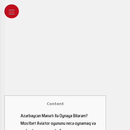
Content
Azərbaycan Manatı Ilə Oynaya Bilərəm?
Mostbet Aviator oyununu necə oynamaq və