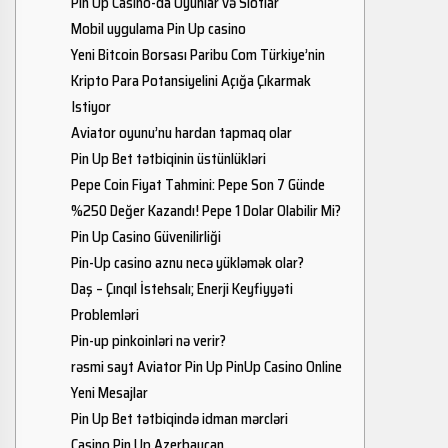
Pin Up Casino-da Oyunlar və Slotlar
Mobil uygulama Pin Up casino
Yeni Bitcoin Borsası Paribu Com Türkiye’nin
Kripto Para Potansiyelini Açığa Çıkarmak
Istiyor
Aviator oyunu’nu hardan tapmaq olar
Pin Up Bet tətbiqinin üstünlükləri
Pepe Coin Fiyat Tahmini: Pepe Son 7 Günde
%250 Değer Kazandı! Pepe 1 Dolar Olabilir Mi?
Pin Up Casino Güvenilirliği
Pin-Up casino aznu necə yükləmək olar?
Daş – Çınqıl İstehsalı; Enerji Keyfiyyəti
Problemləri
Pin-up pinkoinləri nə verir?
rəsmi sayt Aviator Pin Up PinUp Casino Online
Yeni Mesajlar
Pin Up Bet tətbiqində idman mərcləri
Casino Pin Up Azerbaycan