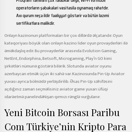
Proqram təminatı çox tələbkar deyil, Wi-Fi və mobil
operatorların şəbəkələri vasitəsilə oynamaq rahatdır.
Axı qurum neçə ildir fəaliyyət göstərir və bütün lazımi
sertifikatlara malikdir.
Onlayn kazinonun platformaları bir çox dillərdə əlçatandır. Oyun
kateqoriyası böyük olan onlayn kazino lider oyun provayderləri ilə
əməkdaşlıq edir. Bu provayderlər arasında Evolution Gaming,
NetEnt, Endorphina, Betsoft, Microgaming, Play’n GO kimi
şirkətləri nümunə göstərə bilərik. Slotunda aviator oyunu
azerbaycan etmək üçün iki sahə var. Kazinosunda Pin-Up Aviator
yuvası ayrıca bölmədə yerləşdirilib. Əsas Pin-Up səhifəsini
açdığınız zaman seçməlisiniz aviator game yuxarı üfüqi
idarəetmə panelindəNişan qırmızı rənglə vurğulanır.
Yeni Bitcoin Borsası Paribu
Com Türkiye’nin Kripto Para