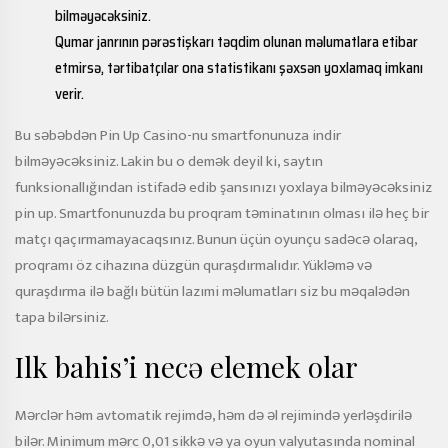
bilməyəcəksiniz.
Qumar janrının pərəstişkarı təqdim olunan məlumatlara etibar
etmirsə, tərtibatçılar ona statistikanı şəxsən yoxlamaq imkanı
verir.
Bu səbəbdən Pin Up Casino-nu smartfonunuza indir
bilməyəcəksiniz. Lakin bu o demək deyil ki, saytın
funksionallığından istifadə edib şansınızı yoxlaya bilməyəcəksiniz
pin up. Smartfonunuzda bu proqram təminatının olması ilə heç bir
matçı qaçırmamayacaqsınız. Bunun üçün oyunçu sadəcə olaraq,
proqramı öz cihazına düzgün quraşdırmalıdır. Yükləmə və
quraşdırma ilə bağlı bütün lazımi məlumatları siz bu məqalədən
tapa bilərsiniz.
Ilk bahis’i necə elemek olar
Mərclər həm avtomatik rejimdə, həm də əl rejimində yerləşdirilə
bilər. Minimum mərc 0,01 sikkə və ya oyun valyutasında nominal