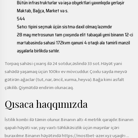
Bütün infrastrukturlar və iaşə obyektləri yaxınlıqda yerləşir
Məktəb, Bağça, Market və s.
544
Satıcı tipini seçmək üçün sistmə daxil olmaq lazımdır
28 may metrosunun tam çıxışında elit təbəqəli yeni binanın 12-ci
mərtəbəsində sahəsi 172kvm qanuni 4 otaqlı əla təmirli mənzil
əşyalarla birlikdə satılır.
Torpaq sahəsi çıxarış ilə 24 sotdur,əslində 33 sot. Həyət yani
sahədə yaşamaq üçün 100kv ev mövcuddur. Çoxlu sayda meyvə
gətirən ağaclar (tut, nar, əncil, xurma, heyva). Bağa kimi asfalt
çəkilib. Qiymətdə endirim olunacaq.
Qısaca haqqımızda
İstilik kombi ilə təmin olunur. Binanın altı 4 metrlik qarajdır. Binanın
qapalı həyəti var, yay vaxtı təhlükəsizlik üçün maşınlar içəri
buraxılmır. Binanın həyətində
https://mostbet-azer.xyz
uşaqlrı …