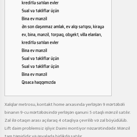
kreditlə satılan evler
Sual və təkliflər üçün
Bina ev mənzil
Ən son daşınmaz əmlak, ev alqı satqısı, kirayə
ev, bina, mənzil, torpaq, obyekt, villa elanları,
kreditlə satılan evler
Bina ev mənzil
Sual və təkliflər üçün
Sual və təkliflər üçün
Bina ev mənzil
Qısaca haqqımızda
Xalqlar metrosu, kontakt home arxasında yerləşən 9 mərtəbəli
binanın 9-cu mərtəbəsində yerləşən qanuni 5 otaqlı mənzil satılır.
Zal ilə otaqın arası açılaraq 4 otaqlıya çevrilib və zal böyüdülüb.
Lift daim problemsiz işliyir. Daimi montiyor nəzarətindədir. Mənzil
tam təmirlidir və əşyalarla birlikdə satılır.