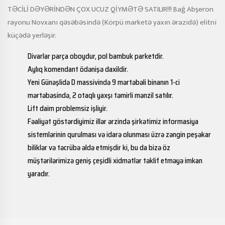
TƏCİLİ DƏYƏRİNDƏN ÇOX UCUZ QİYMƏTƏ SATILIR!!! Bağ Abşeron
rayonu Novxanı qəsəbəsində (Körpü marketə yaxın ərazidə) elitni
küçədə yerləşir.
Divarlar parça oboydur, pol bambuk parketdir.
Aylıq komendant ödənişə daxildir.
Yeni Günəşlidə D massivində 9 mərtəbəli binanın 1-ci
mərtəbəsində, 2 otaqlı yaxşı təmirli mənzil satılır.
Lift daim problemsiz işliyir.
Fəaliyət göstərdiyimiz illər ərzində şirkətimiz informasiya
sistemlərinin qurulması və idarə olunması üzrə zəngin peşəkar
biliklər və təcrübə əldə etmişdir ki, bu da bizə öz
müştərilərimizə geniş çeşidli xidmətlər təklif etməyə imkan
yaradır.