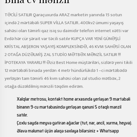
TƏCİLİ SATILIR Qaraçuxurda ARAZ marketin yanında 15 sotun
içində 2 mərtəbəli SUPER VİLLA SATILIR..400kv2 ümumi yaşayış
sahəsi olan təmirli qaz isiq su daimidir telefon internet xətti var
Evdə hər cür şərait var təcili satılır KUPÇA VAR YENİ GÜNƏŞLİ
KRİSTAL ABŞERON YAŞAYIŞ KOMPLEKSİNDƏ, 46 KVM SAHƏSİ OLAN
2 OTAĞA DÜZƏLMİŞ ZAL STUDİO MƏTBƏX MƏNZİL SATILIR !!!
İPOTEKAYA YARARLI !!! Əziz Best Home müştəriləri, sizlərə yeni tikili
12 mərtəbəli binada yerdən 4 metr hündürlükdə 1 –ci mərtəbədə
yerləşən tam təmirli 46 kvm sahəsi olan zal studio mətbəx, 2
otağa düzəldilmiş mənzili təqdim edirəm.
Xalqlar metrosu, kontakt home arxasında yerləşən 9 mərtəbəli
binanın 9-cu mərtəbəsində yerləşən qanuni 5 otaqlı mənzil
satılır.
Çoxlu sayda meyvə gətirən ağaclar (tut, nar, əncil, xurma, heyva).
Əlavə məlumat üçün əlaqə saxlaya bilərsiniz + Whatsapp