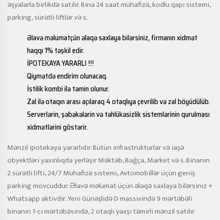
əşyalarla birlikdə satılır. Bina 24 saat mühafizə, kodlu qapı sistemi,
parking, sürətli liftlər və s.
Əlavə məlumatçün əlaqə saxlaya bilərsiniz, firmanın xidmət
haqqı 1% təşkil edir.
İPOTEKAYA YARARLI !!!
Qiymətdə endirim olunacaq.
İstilik kombi ilə təmin olunur.
Zal ilə otaqın arası açılaraq 4 otaqlıya çevrilib və zal böyüdülüb.
Serverlərin, şəbəkələrin və təhlükəsizlik sistemlərinin qurulması
xidmətlərini göstərir.
Mənzil ipotekaya yararlıdır. Bütün infrastrukturlar və iaşə
obyektləri yaxınlıqda yerləşir Məktəb, Bağça, Market və s. Binanın
2 sürətli lifti, 24/7 Mühafizə sistemi, Avtomobillər üçün geniş
parking mövcuddur. Əlavə məlumat üçün əlaqə saxlaya bilərsiniz +
Whatsapp aktivdir. Yeni Günəşlidə D massivində 9 mərtəbəli
binanın 1-ci mərtəbəsində, 2 otaqlı yaxşı təmirli mənzil satılır.