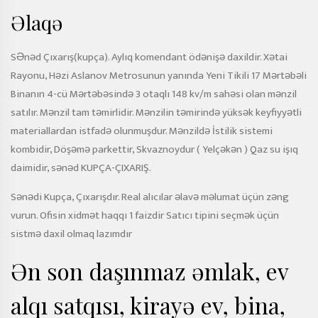
Əlaqə
SƏnəd Çıxarış(kupça). Aylıq komendant ödənişə daxildir. Xətai
Rayonu, Həzi Aslanov Metrosunun yanında Yeni Tikili 17 Mərtəbəli
Binanın 4-cü Mərtəbəsində 3 otaqlı 148 kv/m sahəsi olan mənzil
satılır. Mənzil tam təmirlidir. Mənzilin təmirində yüksək keyfiyyətli
materiallardan istfadə olunmuşdur. Mənzildə İstilik sistemi
kombidir, Döşəmə parkettir, Skvaznoydur ( Yelçəkən ) Qaz su işıq
daimidir, sənəd KUPÇA-ÇIXARIŞ.
Sənədi Kupça, Çıxarışdır. Real alıcılar əlavə məlumat üçün zəng
vurun. Ofisin xidmət haqqı 1 faizdir Satıcı tipini seçmək üçün
sistmə daxil olmaq lazımdır
Ən son daşınmaz əmlak, ev
alqı satqısı, kirayə ev, bina,