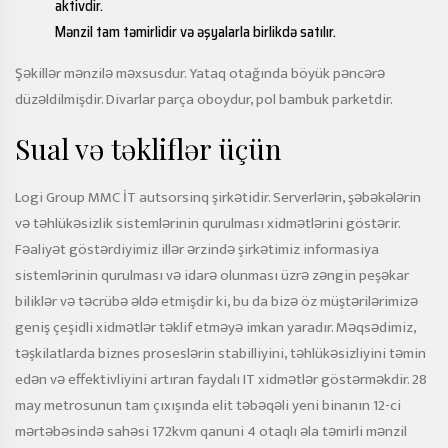
aktivdir.
Mənzil tam təmirlidir və əşyalarla birlikdə satılır.
Şəkillər mənzilə məxsusdur. Yataq otağında böyük pəncərə
düzəldilmişdir. Divarlar parça oboydur, pol bambuk parketdir.
Sual və təkliflər üçün
Logi Group MMC İT autsorsinq şirkətidir. Serverlərin, şəbəkələrin
və təhlükəsizlik sistemlərinin qurulması xidmətlərini göstərir.
Fəaliyət göstərdiyimiz illər ərzində şirkətimiz informasiya
sistemlərinin qurulması və idarə olunması üzrə zəngin peşəkar
biliklər və təcrübə əldə etmişdir ki, bu da bizə öz müştərilərimizə
geniş çeşidli xidmətlər təklif etməyə imkan yaradır. Məqsədimiz,
təşkilatlarda biznes proseslərin stabilliyini, təhlükəsizliyini təmin
edən və effektivliyini artıran faydalı IT xidmətlər göstərməkdir. 28
may metrosunun tam çıxışında elit təbəqəli yeni binanın 12-ci
mərtəbəsində sahəsi 172kvm qanuni 4 otaqlı əla təmirli mənzil