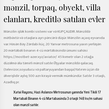
mənzil, torpaq, obyekt, villa
elanları, kreditlə satılan evler
Mənzilin işlək kombi sistemi var və KUPÇALIDIR. Mənzildə
mətbəxtə və otaqlara ayrı pəncərə düşür. Mənzilin açaıq eyvanıda
var. Həsən Bəy Zərdabi küç. 20 Yanvar metrosuna yaxın yerləşən
20 mərtəbəli binanın 4-cü mərtəbəsində ümumi sahəsi
https://mostbet-azer.xyz/aviator/
45 kvmetr olan 2 otağa
düzəlmə əla təmirli mənzil satılır.Əşyalar mənzildə qalacaq.
(televizor,soyuducu və paltaryuyandan başqa)Yatırım üçün də
əlverişlidir aylıq 500 azn kirayə vermək mümkündür. Satılır 3 otaqlı,
Azadlıq pr.
Xətai Rayonu, Həzi Aslanov Metrosunun yanında Yeni Tikili 17
Mərtəbəli Binanın 4-cü Mərtəbəsində 3 otaqlı 148 kv/m sahəsi
olan mənzil satılır.