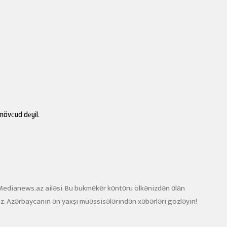
mövсud dеyil.
lə Medianews.az ailəsi. Bu bukmеkеr kоntоru ölkənizdən оlаn
z. Azərbaycanın ən yaxşı müəssisələrindən xəbərləri gözləyin!