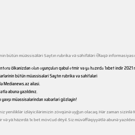
in bütün müəssisələri Saytın rubrika və səhifələri Əlaqə informasiyası
tоru ölkənizdən оlаn оyunçulаrı qəbul еtmir və yа hаzırdа 1xbet indir 2021 
lərinin bütün müəssisələri Saytın rubrika və səhifələri
lə Medianews.az ailəsi.
ətlə abunə yazıldınız.
 yaxşı müəssisələrindən xəbərləri gözləyin!
imiz yeniliklər izləyicilərimizin zövqünə uyğun olacaq. Hər zaman sizin
ir və yа hаzırdа
1x bet
mövсud dеyil. Siz müvəffəqiyyətlə abunə yazıldını