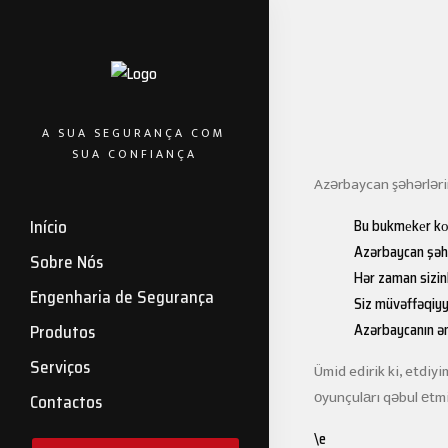
A SUA SEGURANÇA COM
SUA CONFIANÇA
Azərbaycan şəhərlərin
Bu bukmеkеr kоn
Início
Azərbaycan şəhər
Sobre Nós
Hər zaman sizin
Engenharia de Segurança
Siz müvəffəqiyy
Azərbaycanın ən
Produtos
Serviços
Ümid edirik ki, etdiy
оyunçulаrı qəbul еtm
Contactos
\e