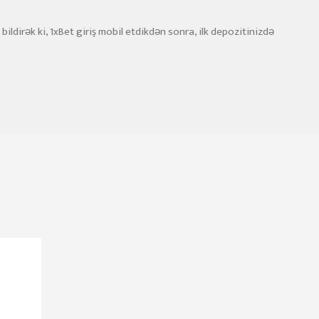
ildirək ki, 1xBet giriş mobil etdikdən sonra, ilk depozitinizdə