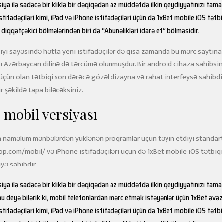
siya ilə sadəcə bir kliklə bir dəqiqədən az müddətdə ilkin qeydiyyatınızı tam
tifadəçiləri kimi, iPad və iPhone istifadəçiləri üçün də 1xBet mobile iOS tət
 diqqətçəkici bölmələrindən biri də “Abunəlikləri idarə et” bölməsidir.
liyi sayəsində hətta yeni istifadəçilər də qısa zamanda bu mərc saytına
Azərbaycan dilinə də tərcümə olunmuşdur. Bir android cihaza sahibsiniz
çün olan tətbiqi son dərəcə gözəl dizayna və rahat interfeysə sahibdir
ir şəkildə tapa biləcəksiniz.
 mobil versiyası
n naməlum mənbələrdən yüklənən proqramlar üçün təyin etdiyi standart t
top.com/mobil/
və iPhone istifadəçiləri üçün də 1xBet mobile iOS tətbi
iyə sahibdir.
siya ilə sadəcə bir kliklə bir dəqiqədən az müddətdə ilkin qeydiyyatınızı tam
u deyə bilərik ki, mobil telefonlardan mərc etmək istəyənlər üçün 1xBet əvəz
tifadəçiləri kimi, iPad və iPhone istifadəçiləri üçün də 1xBet mobile iOS tət