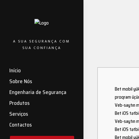
A SUA SEGURANÇA COM
SUA CONFIANÇA
Início
Sobre Nós
Bet mobil yü
Engenharia de Segurança
proqram üçün 
Produtos
Veb-saytın m
Bet iOS tətbi
Serviços
Veb-saytın m
Contactos
Bet iOS tətbi
Bet mobil yü