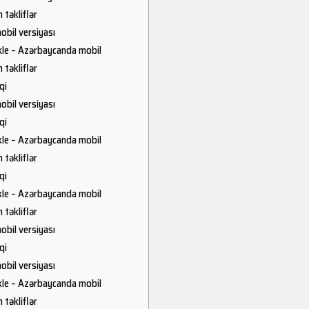
təkliflər
obil versiyası
kle – Azərbaycanda mobil
təkliflər
qi
obil versiyası
qi
kle – Azərbaycanda mobil
təkliflər
qi
kle – Azərbaycanda mobil
təkliflər
obil versiyası
qi
obil versiyası
kle – Azərbaycanda mobil
təkliflər