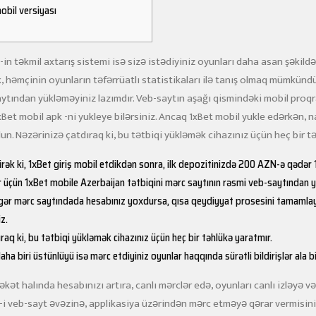
obil versiyası
in təkmil axtarış sistemi isə sizə istədiyiniz oyunları daha asan şəkild
k, həmçinin oyunların təfərrüatlı statistikaları ilə tanış olmaq mümkünd
aytından yükləməyiniz lazımdır. Veb-saytın aşağı qismindəki mobil proq
1xBet mobil apk -ni yukleye bilərsiniz. Ancaq 1xBet mobil yukle edərkən
un. Nəzərinizə çatdıraq ki, bu tətbiqi yükləmək cihazınız üçün heç bir t
rək ki, 1xBet giriş mobil etdikdən sonra, ilk depozitinizdə 200 AZN-ə qədər 
r üçün 1xBet mobile Azerbaijan tətbiqini mərc saytının rəsmi veb-saytından y
ər mərc saytındada hesabınız yoxdursa, qısa qeydiyyat prosesini tamamlay
z.
raq ki, bu tətbiqi yükləmək cihazınız üçün heç bir təhlükə yaratmır.
aha biri üstünlüyü isə mərc etdiyiniz oyunlar haqqında sürətli bildirişlər ala bi
ərəkət halında hesabınızı artıra, canlı mərclər edə, oyunları canlı izləyə
t-i veb-sayt əvəzinə, applikasiya üzərindən mərc etməyə qərar vermisini