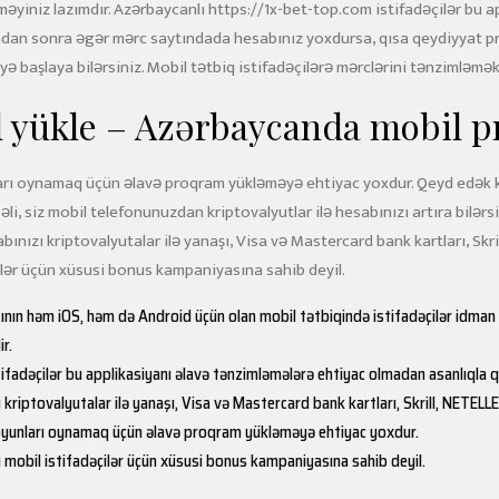
məyiniz lazımdır. Azərbaycanlı
https://1x-bet-top.com
istifadəçilər bu 
Bundan sonra əgər mərc saytındada hesabınız yoxdursa, qısa qeydiyyat 
 başlaya bilərsiniz. Mobil tətbiq istifadəçilərə mərclərini tənzimləmək 
l yükle – Azərbaycanda mobil p
rı oynamaq üçün əlavə proqram yükləməyə ehtiyac yoxdur. Qeyd edək ki,
Bəli, siz mobil telefonunuzdan kriptovalyutlar ilə hesabınızı artıra bilə
abınızı kriptovalyutalar ilə yanaşı, Visa və Mastercard bank kartları, Sk
ilər üçün xüsusi bonus kampaniyasına sahib deyil.
nın həm iOS, həm də Android üçün olan mobil tətbiqində istifadəçilər idman m
r.
ifadəçilər bu applikasiyanı əlavə tənzimləmələrə ehtiyac olmadan asanlıqla qu
 kriptovalyutalar ilə yanaşı, Visa və Mastercard bank kartları, Skrill, NETEL
yunları oynamaq üçün əlavə proqram yükləməyə ehtiyac yoxdur.
 mobil istifadəçilər üçün xüsusi bonus kampaniyasına sahib deyil.