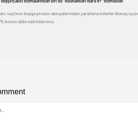
 diqqətçəkici bölmələrindən biri də “Abunəlikləri idarə et” bölməsidir.
ərc saytının başqa promo-aksiyalarından yararlana bilərlər. Maraq üçün b
 bonus əldə edə bilərsiniz.
comment