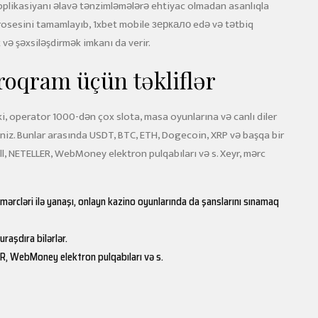
applikasiyanı əlavə tənzimləmələrə ehtiyac olmadan asanlıqla
prosesini tamamlayıb, 1xbet mobile зеркало edə və tətbiq
və şəxsiləşdirmək imkanı da verir.
roqram üçün təkliflər
 operator 1000-dən çox slota, masa oyunlarına və canlı diler
rsiniz. Bunlar arasında USDT, BTC, ETH, Dogecoin, XRP və başqa bir
rill, NETELLER, WebMoney elektron pulqabıları və s. Xeyr, mərc
ərcləri ilə yanaşı, onlayn kazino oyunlarında da şanslarını sınamaq
raşdıra bilərlər.
LER, WebMoney elektron pulqabıları və s.