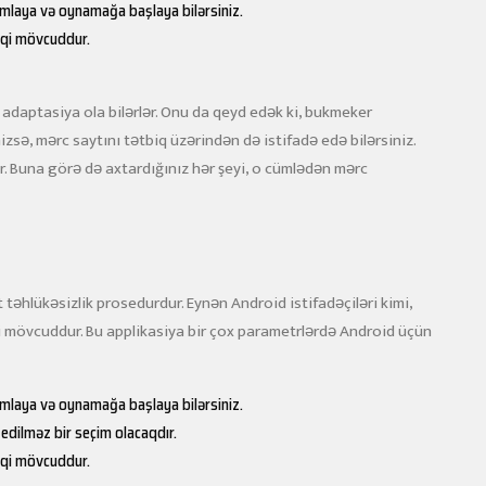
amlaya və oynamağa başlaya bilərsiniz.
biqi mövcuddur.
 adaptasiya ola bilərlər. Onu da qeyd edək ki, bukmeker
sə, mərc saytını tətbiq üzərindən də istifadə edə bilərsiniz.
. Buna görə də axtardığınız hər şeyi, o cümlədən mərc
əhlükəsizlik prosedurdur. Eynən Android istifadəçiləri kimi,
qi mövcuddur. Bu applikasiya bir çox parametrlərdə Android üçün
amlaya və oynamağa başlaya bilərsiniz.
edilməz bir seçim olacaqdır.
biqi mövcuddur.