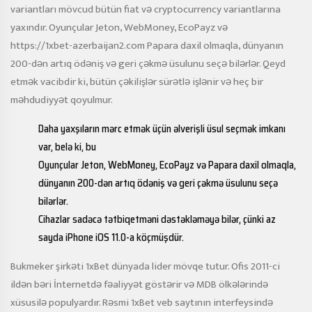
variantları mövcud bütün fiat və cryptocurrency variantlarına
yaxındır. Oyunçular Jeton, WebMoney, EcoPayz və
https://1xbet-azerbaijan2.com
Papara daxil olmaqla, dünyanın
200-dən artıq ödəniş və geri çəkmə üsulunu seçə bilərlər. Qeyd
etmək vacibdir ki, bütün çəkilişlər sürətlə işlənir və heç bir
məhdudiyyət qoyulmur.
Daha yaxşıların mərc etmək üçün əlverişli üsul seçmək imkanı
var, belə ki, bu
Oyunçular Jeton, WebMoney, EcoPayz və Papara daxil olmaqla,
dünyanın 200-dən artıq ödəniş və geri çəkmə üsulunu seçə
bilərlər.
Cihazlar sadəcə tətbiqetməni dəstəkləməyə bilər, çünki az
sayda iPhone iOS 11.0-a köçmüşdür.
Bukmeker şirkəti 1xBet dünyada lider mövqe tutur. Ofis 2011-ci
ildən bəri İnternetdə fəaliyyət göstərir və MDB ölkələrində
xüsusilə populyardır. Rəsmi 1xBet veb saytının interfeysində