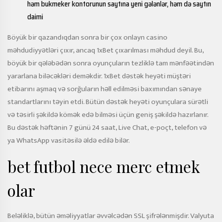
həm bukmeker kontorunun saytına yeni gələnlər, həm də saytın
daimi
Böyük bir qazandıqdan sonra bir çox onlayn casino
məhdudiyyətləri çıxır, ancaq 1xBet çıxarılması məhdud deyil. Bu,
böyük bir qələbədən sonra oyunçuların tezliklə tam mənfəətindən
yararlana biləcəkləri deməkdir. 1xBet dəstək heyəti müştəri
etibarını aşmaq və sorğuların həll edilməsi baxımından sənaye
standartlarını təyin etdi. Bütün dəstək heyəti oyunçulara sürətli
və təsirli şəkildə kömək edə bilməsi üçün geniş şəkildə hazırlanır.
Bu dəstək həftənin 7 günü 24 saat, Live Chat, e-poçt, telefon və
ya WhatsApp vasitəsilə əldə edilə bilər.
bet futbol nece merc etmek
olar
Beləliklə, bütün əməliyyatlar əvvəlcədən SSL şifrələnmişdir. Valyuta