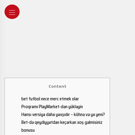
Content
bet futbol nece merc etmek olar
Proqramı PlayMarket-dən yükləyin
Hansı versiya daha yaxşıdır – köhnə və ya yeni?
Bet-də qeydiyyatdan keçərkən xoş gəlmisiniz
bonusu