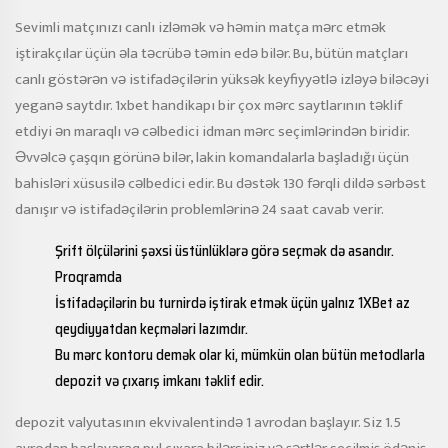
Sevimli matçınızı canlı izləmək və həmin matça mərc etmək
iştirakçılar üçün əla təcrübə təmin edə bilər. Bu, bütün matçları
canlı göstərən və istifadəçilərin yüksək keyfiyyətlə izləyə biləcəyi
yeganə saytdır. 1xbet handikapı bir çox mərc saytlarının təklif
etdiyi ən maraqlı və cəlbedici idman mərc seçimlərindən biridir.
Əvvəlcə çaşqın görünə bilər, lakin komandalarla başladığı üçün
bahisləri xüsusilə cəlbedici edir. Bu dəstək 130 fərqli dildə sərbəst
danışır və istifadəçilərin problemlərinə 24 saat cavab verir.
Şrift ölçülərini şəxsi üstünlüklərə görə seçmək də asandır.
Proqramda
İstifadəçilərin bu turnirdə iştirak etmək üçün yalnız 1XBet az
qeydiyyatdan keçmələri lazımdır.
Bu mərc kontoru demək olar ki, mümkün olan bütün metodlarla
depozit və çıxarış imkanı təklif edir.
depozit valyutasının ekvivalentində 1 avrodan başlayır. Siz 1.5