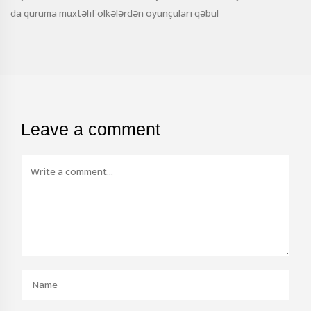
da quruma müxtəlif ölkələrdən oyunçuları qəbul
Leave a comment