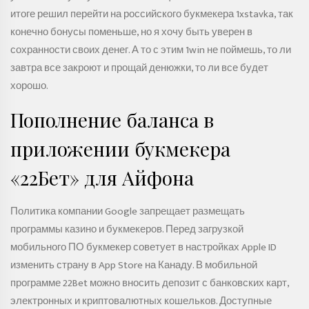
итоге решил перейти на российского букмекера 1xstavka, так
конечно бонусы поменьше, но я хочу быть уверен в
сохранности своих денег. А то с этим 1win не поймешь, то ли
завтра все закроют и прощай денюжки, то ли все будет
хорошо.
Пополнение баланса в
приложении букмекера
«22Бет» для Айфона
Политика компании Google запрещает размещать
программы казино и букмекеров. Перед загрузкой
мобильного ПО букмекер советует в настройках Apple ID
изменить страну в App Store на Канаду. В мобильной
программе 22Bet можно вносить депозит с банковских карт,
электронных и криптовалютных кошельков. Доступные