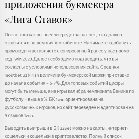
приложения букмекера
«Лига Ставок»
После того как вы внесли средства на счет, это должно
отразится в вашем личном кабинете. Нажимаете «добавить
промокод» и вставляете скопированный ранее у нас промо-
код 1win 2023. Далее необходимо подтвердить, что вы
согласны с условиями использования сайта. Средняя
mostbet uz kirish
величина букмекерской маржи при ставке
до начала события – 6-7%. Для топовых событий цифры
могут быть меньше, а на игры калибра чемпионата Бенина по
футболу – выше 8%. БК 1win ориентирована на
русскоязычных игроков, но сайт переведен и адаптирован на
9 языков 1win.
Выводить выигрыши в БК 22Bet можно на карты, интернет-
кошельки и кошельки в криптовалютах. Полный список