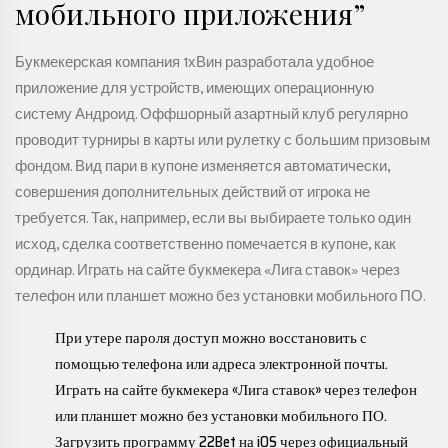
мобильного приложения”
Букмекерская компания 1хВин разработала удобное
приложение для устройств, имеющих операционную
систему Андроид. Оффшорный азартный клуб регулярно
проводит турниры в карты или рулетку с большим призовым
фондом. Вид пари в купоне изменяется автоматически,
совершения дополнительных действий от игрока не
требуется. Так, например, если вы выбираете только один
исход, сделка соответственно помечается в купоне, как
ординар. Играть на сайте букмекера «Лига ставок» через
телефон или планшет можно без установки мобильного ПО.
При утере пароля доступ можно восстановить с
помощью телефона или адреса электронной почты.
Играть на сайте букмекера «Лига ставок» через телефон
или планшет можно без установки мобильного ПО.
Загрузить программу 22Bet на iOS через официальный