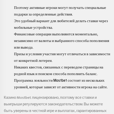
Поэтому активные игроки могут получать специальные
подарки за определенные действия.
Это удобный вариант для любителей делать ставки через
мобильные устройства.
Финансовые операции выполняются моментально,
независимо от валюты и выбранного способа пополнения
или вывода.
Призы и условия участия могут отличаться в зависимости
от конкретной лотереи.
Никаких квестов, связанных с переводом страницы на
родной язык и поиском способа пополнить баланс.
Программа лояльности Mostbet состоит из нескольких
уровней, которые зависят от активности игрока на сайте.
Казино Mostbet лицензировано, поэтому все ставки и
выигрыши регулируются законодательством. Вы можете
быть уверены в честной игре и выплатах, гарантированных