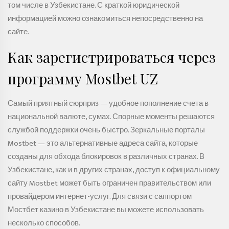
том числе в Узбекистане. С краткой юридической
информацией можно ознакомиться непосредственно на
сайте.
Как зарегистрироваться через
программу Mostbet UZ
Самый приятный сюрприз — удобное пополнение счета в
национальной валюте, сумах. Спорные моменты решаются
службой поддержки очень быстро. Зеркальные порталы
Mostbet — это альтернативные адреса сайта, которые
созданы для обхода блокировок в различных странах. В
Узбекистане, как и в других странах, доступ к официальному
сайту Mostbet может быть ограничен правительством или
провайдером интернет-услуг. Для связи с саппортом
Мостбет казино в Узбекистане вы можете использовать
несколько способов.