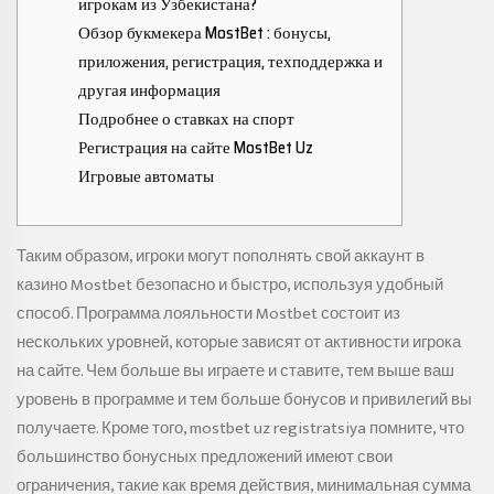
игрокам из Узбекистана?
Обзор букмекера MostBet : бонусы,
приложения, регистрация, техподдержка и
другая информация
Подробнее о ставках на спорт
Регистрация на сайте MostBet Uz
Игровые автоматы
Таким образом, игроки могут пополнять свой аккаунт в
казино Mostbet безопасно и быстро, используя удобный
способ. Программа лояльности Mostbet состоит из
нескольких уровней, которые зависят от активности игрока
на сайте. Чем больше вы играете и ставите, тем выше ваш
уровень в программе и тем больше бонусов и привилегий вы
получаете. Кроме того,
mostbet uz registratsiya
помните, что
большинство бонусных предложений имеют свои
ограничения, такие как время действия, минимальная сумма