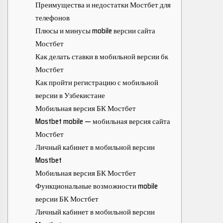
Преимущества и недостатки Мостбет для
телефонов
Плюсы и минусы mobile версии сайта
Мостбет
Как делать ставки в мобильной версии бк
Мостбет
Как пройти регистрацию с мобильной
версии в Узбекистане
Мобильная версия БК Мостбет
Mostbet mobile — мобильная версия сайта
Мостбет
Личный кабинет в мобильной версии
Mostbet
Мобильная версия БК Мостбет
Функциональные возможности mobile
версии БК Мостбет
Личный кабинет в мобильной версии