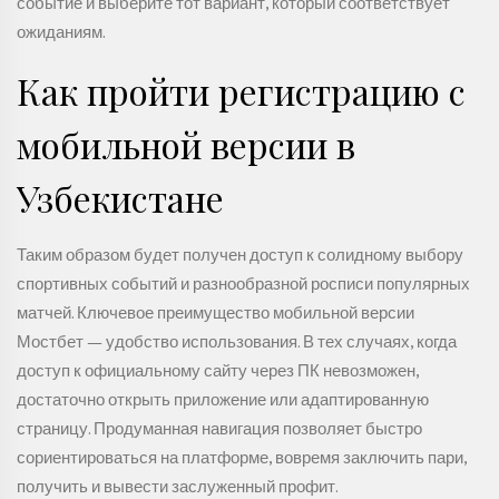
событие и выберите тот вариант, который соответствует
ожиданиям.
Как пройти регистрацию с
мобильной версии в
Узбекистане
Таким образом будет получен доступ к солидному выбору
спортивных событий и разнообразной росписи популярных
матчей. Ключевое преимущество мобильной версии
Мостбет — удобство использования. В тех случаях, когда
доступ к официальному сайту через ПК невозможен,
достаточно открыть приложение или адаптированную
страницу. Продуманная навигация позволяет быстро
сориентироваться на платформе, вовремя заключить пари,
получить и вывести заслуженный профит.