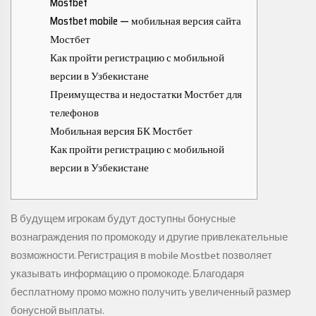
Mostbet
Mostbet mobile — мобильная версия сайта
Мостбет
Как пройти регистрацию с мобильной
версии в Узбекистане
Преимущества и недостатки Мостбет для
телефонов
Мобильная версия БК Мостбет
Как пройти регистрацию с мобильной
версии в Узбекистане
В будущем игрокам будут доступны бонусные
вознаграждения по промокоду и другие привлекательные
возможности. Регистрация в mobile Mostbet позволяет
указывать информацию о промокоде. Благодаря
бесплатному промо можно получить увеличенный размер
бонусной выплаты.