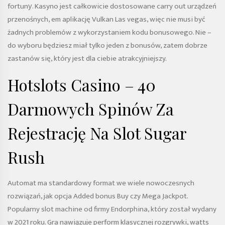
fortunу. Kasyno jest całkowicie dostosowane carry out urządzeń
przenośnych, em aplikację Vulkan Las vegas, więc nie musi być
żadnych problemów z wykorzystaniem kodu bonusowego. Nie –
do wyboru będziesz miał tylko jeden z bonusów, zatem dobrze
zastanów się, który jest dla ciebie atrakcyjniejszy.
Hotslots Casino – 40
Darmowych Spinów Za
Rejestrację Na Slot Sugar
Rush
Automat ma standardowy format we wiele nowoczesnych
rozwiązań, jak opcja Added bonus Buy czy Mega Jackpot.
Popularny slot machine od firmy Endorphina, który został wydany
w 2021 roku. Gra nawiązuje perform klasycznej rozgrywki, watts