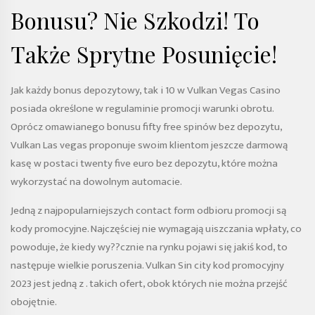
Bonusu? Nie Szkodzi! To
Także Sprytne Posunięcie!
Jak każdy bonus depozytowy, tak i 10 w Vulkan Vegas Casino
posiada określone w regulaminie promocji warunki obrotu.
Oprócz omawianego bonusu fifty free spinów bez depozytu,
Vulkan Las vegas proponuje swoim klientom jeszcze darmową
kasę w postaci twenty five euro bez depozytu, które można
wykorzystać na dowolnym automacie.
Jedną z najpopularniejszych contact form odbioru promocji są
kody promocyjne. Najczęściej nie wymagają uiszczania wpłaty, co
powoduje, że kiedy wy??cznie na rynku pojawi się jakiś kod, to
następuje wielkie poruszenia. Vulkan Sin city kod promocyjny
2023 jest jedną z . takich ofert, obok których nie można przejść
obojętnie.