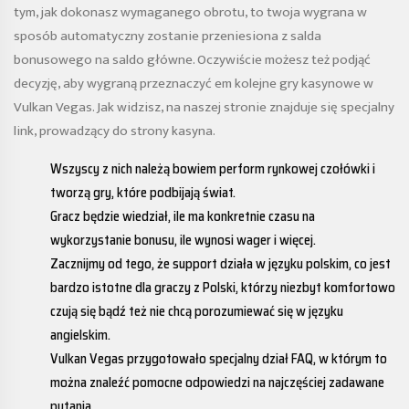
tym, jak dokonasz wymaganego obrotu, to twoja wygrana w
sposób automatyczny zostanie przeniesiona z salda
bonusowego na saldo główne. Oczywiście możesz też podjąć
decyzję, aby wygraną przeznaczyć em kolejne gry kasynowe w
Vulkan Vegas. Jak widzisz, na naszej stronie znajduje się specjalny
link, prowadzący do strony kasyna.
Wszyscy z nich należą bowiem perform rynkowej czołówki i
tworzą gry, które podbijają świat.
Gracz będzie wiedział, ile ma konkretnie czasu na
wykorzystanie bonusu, ile wynosi wager i więcej.
Zacznijmy od tego, że support działa w języku polskim, co jest
bardzo istotne dla graczy z Polski, którzy niezbyt komfortowo
czują się bądź też nie chcą porozumiewać się w języku
angielskim.
Vulkan Vegas przygotowało specjalny dział FAQ, w którym to
można znaleźć pomocne odpowiedzi na najczęściej zadawane
pytania.