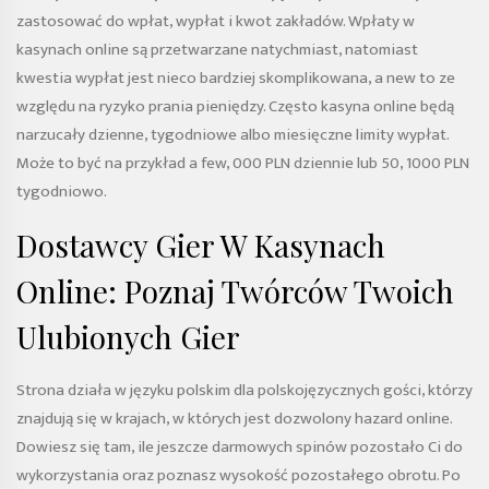
zastosować do wpłat, wypłat i kwot zakładów. Wpłaty w
kasynach online są przetwarzane natychmiast, natomiast
kwestia wypłat jest nieco bardziej skomplikowana, a new to ze
względu na ryzyko prania pieniędzy. Często kasyna online będą
narzucały dzienne, tygodniowe albo miesięczne limity wypłat.
Może to być na przykład a few, 000 PLN dziennie lub 50, 1000 PLN
tygodniowo.
Dostawcy Gier W Kasynach
Online: Poznaj Twórców Twoich
Ulubionych Gier
Strona działa w języku polskim dla polskojęzycznych gości, którzy
znajdują się w krajach, w których jest dozwolony hazard online.
Dowiesz się tam, ile jeszcze darmowych spinów pozostało Ci do
wykorzystania oraz poznasz wysokość pozostałego obrotu. Po