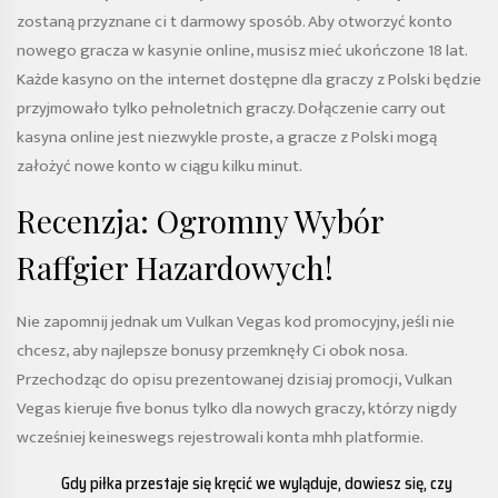
zostaną przyznane ci t darmowy sposób. Aby otworzyć konto
nowego gracza w kasynie online, musisz mieć ukończone 18 lat.
Każde kasyno on the internet dostępne dla graczy z Polski będzie
przyjmowało tylko pełnoletnich graczy. Dołączenie carry out
kasyna online jest niezwykle proste, a gracze z Polski mogą
założyć nowe konto w ciągu kilku minut.
Recenzja: Ogromny Wybór
Raffgier Hazardowych!
Nie zapomnij jednak um Vulkan Vegas kod promocyjny, jeśli nie
chcesz, aby najlepsze bonusy przemknęły Ci obok nosa.
Przechodząc do opisu prezentowanej dzisiaj promocji, Vulkan
Vegas kieruje five bonus tylko dla nowych graczy, którzy nigdy
wcześniej keineswegs rejestrowali konta mhh platformie.
Gdy piłka przestaje się kręcić we wyląduje, dowiesz się, czy