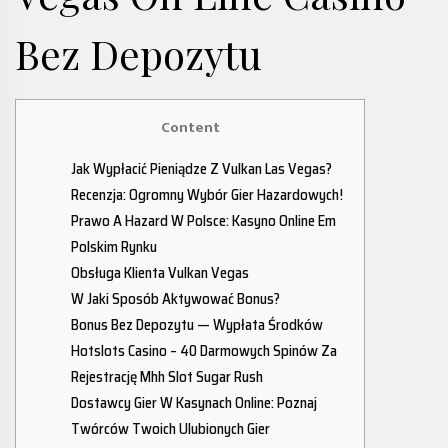
Bez Depozytu
Content
Jak Wypłacić Pieniądze Z Vulkan Las Vegas?
Recenzja: Ogromny Wybór Gier Hazardowych!
Prawo A Hazard W Polsce: Kasyno Online Em
Polskim Rynku
Obsługa Klienta Vulkan Vegas
W Jaki Sposób Aktywować Bonus?
Bonus Bez Depozytu — Wypłata Środków
Hotslots Casino – 40 Darmowych Spinów Za
Rejestrację Mhh Slot Sugar Rush
Dostawcy Gier W Kasynach Online: Poznaj
Twórców Twoich Ulubionych Gier