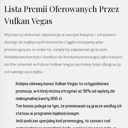
Lista Premii Oferowanych Przez
Vulkan Vegas
Wystarczy dokonać rejestrację w naszym kasynie i otrzymasz
dostęp do najlepszych bonusów. Ciągle rozwijamy plan
promocyjny po in order to, simply by zapewniać graczom
dodatkowe korzyści i bodźce do kontynuowania gry. Jako kasyno
on the internet w Polsce Vulkan Vegas jesteśmy hojni dla graczy
od samego początku.
Kolejna ciekawy bonus Vulkan Vegas to cotygodniowa
promocja, w której można otrzymać aż 90% od wpłaty do
maksymalnej kwoty 800 zł.
Ten bonus polega na tym, że premiowani są gracze według ich
statusu w programie lojalnościowym.
Jeśli podczas specjalny kod promocyjny, to zaznacz rod