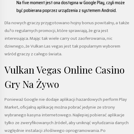
Na five moment jest ona dostępna w Google Play, czyli może
być pobierana poprzez urządzenia z systemem Android.
Dla nowych graczy przygotowano hojny bonus powitalny, a także
du?o regularnych promocji, które sprawiają, że gra jest
interesująca. Mając tak wiele carry out zaoferowania, nic
dziwnego, że Vulkan Las vegas jest tak popularnym wyborem
wśród graczy z całego świata.
Vulkan Vegas Online Casino
Gry Na Żywo
Ponieważ Google nie dodaje aplikacji hazardowych perform Play
Market, oficjalną aplikację można pobrać jedynie ze strony
wybranego kasyna internetowego. Najlepiej pobierać aplikacje
tylko ze zweryfikowanych źródeł, aby uniknąć wyłudzania danych
względnie instalacji złośliwego oprogramowania. Po