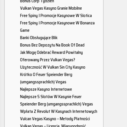
Bonus Corp Tydzień
Vulkan Vegas Kasyno Granie Mobilne
Free Spiny I Promocje Kasynowe W Slotica
Free Spiny I Promocje Kasynowe W Bonanza
Game
Banki Obsługujące Blik
Bonus Bez Depozytu Na Book Of Dead
Jak Mogę Odebrać Reward Powitalny
Oferowany Przez Vulkan Vegas?
Użyteczność W Vulkan Sin City Kasyno
Krótko O Feuer Speiender Berg
(umgangssprachlich) Vegas
Najlepsze Kasyno Internetowe
Najlepsze 5 Slotów W Kasynie Feuer
Speiender Berg (umgangssprachlich) Vegas
Wpłata Z Revolut W Kasynach Internetowych
Vulcan Vegas Kasyno – Metody Płatności
Vulkan Vegas – Licencja, Wiarygodność