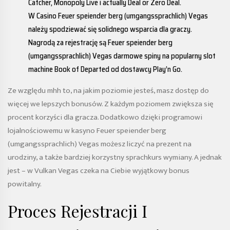
Catcher, Monopoly Live i actually Deal or Zero Deal.
W Casino Feuer speiender berg (umgangssprachlich) Vegas
należy spodziewać się solidnego wsparcia dla graczy.
Nagrodą za rejestrację są Feuer speiender berg
(umgangssprachlich) Vegas darmowe spiny na popularny slot
machine Book of Departed od dostawcy Play’n Go.
Ze względu mhh to, na jakim poziomie jesteś, masz dostęp do
więcej we lepszych bonusów. Z każdym poziomem zwiększa się
procent korzyści dla gracza. Dodatkowo dzięki programowi
lojalnościowemu w kasyno Feuer speiender berg
(umgangssprachlich) Vegas możesz liczyć na prezent na
urodziny, a także bardziej korzystny sprachkurs wymiany. A jednak
jest – w Vulkan Vegas czeka na Ciebie wyjątkowy bonus
powitalny.
Proces Rejestracji I