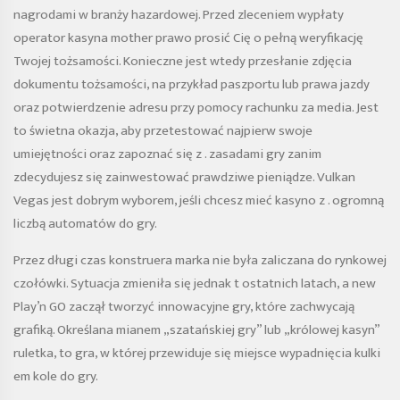
nagrodami w branży hazardowej. Przed zleceniem wypłaty
operator kasyna mother prawo prosić Cię o pełną weryfikację
Twojej tożsamości. Konieczne jest wtedy przesłanie zdjęcia
dokumentu tożsamości, na przykład paszportu lub prawa jazdy
oraz potwierdzenie adresu przy pomocy rachunku za media. Jest
to świetna okazja, aby przetestować najpierw swoje
umiejętności oraz zapoznać się z . zasadami gry zanim
zdecydujesz się zainwestować prawdziwe pieniądze. Vulkan
Vegas jest dobrym wyborem, jeśli chcesz mieć kasyno z . ogromną
liczbą automatów do gry.
Przez długi czas konstruera marka nie była zaliczana do rynkowej
czołówki. Sytuacja zmieniła się jednak t ostatnich latach, a new
Play’n GO zaczął tworzyć innowacyjne gry, które zachwycają
grafiką. Określana mianem „szatańskiej gry” lub „królowej kasyn”
ruletka, to gra, w której przewiduje się miejsce wypadnięcia kulki
em kole do gry.