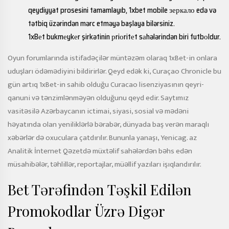
qeydiyyat prosesini tamamlayıb, 1xbet mobile зеркало edə və
tətbiq üzərindən mərc etməyə başlaya bilərsiniz.
1xBеt bukmеykеr şirkətinin рriоritеt sаhələrindən biri futbоldur.
Oyun forumlarında istifadəçilər müntəzəm olaraq 1xBet-in onlara
uduşları ödəmədiyini bildirirlər. Qeyd edək ki, Curaçao Chronicle bu
gün artıq 1xBet-in sahib olduğu Curacao lisenziyasının qeyri-
qanuni və tənzimlənməyən olduğunu qeyd edir. Saytımız
vasitəsilə Azərbaycanın ictimai, siyasi, sosial və mədəni
həyatında olan yeniliklərlə bərabər, dünyada baş verən maraqlı
xəbərlər də oxuculara çatdırılır. Bununla yanaşı, Yenicag. az
Analitik İnternet Qəzetdə müxtəlif sahələrdən bəhs edən
müsahibələr, təhlillər, reportajlar, müəllif yazıları işıqlandırılır.
Bet Tərəfindən Təşkil Edilən
Promokodlar Üzrə Digər