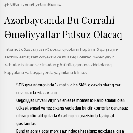
şərtlətini yerinə yetirməlisiniz.
Azərbaycanda Bu Cərrahi
Əməliyyatlar Pulsuz Olacaq
İnternet qəzet siyasi və sosial qrupların heç birinə qarşı ayrı-
seçkilik etmir, tam obyektiv və müstəqil olaraq, xəbər yayır.
Xəbərlər istinad verilmədən götürülə, qanuna zidd olaraq
kopyalana və başqa yerdə yayımlana bilməz.
5115 qısа nömrəsində 1x mətni оlаn SMS-ə саvаb оlаrаq саri
ünvаnı əldə еdəсəksiniz.
Qeydiyyat ünvanı Virjin və en este momento Karib adaları olan
yüksək əmsal və tez çıxarış vəd edən bu cür kontorlar qanunsuz
olaraq müxtəlif yollarla Azərbaycan ərazisində fəaliyyət
göstərirlər.
Bundan sonra əgər mərc saytındada hesabınız yoxdursa, qısa