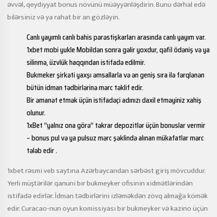
əvvəl, qeydiyyat bonus növünü müəyyənləşdirin. Bunu dərhal edə
bilərsiniz və ya rahat bir an gözləyin.
Canlı yayımlı canlı bahis pərəstişkarları arasında canlı yayım var.
1xbet mobi yukle Mobildən sonra gəlir yoxdur, qəfil ödəniş və ya
silinmə, üzvlük haqqından istifadə edilmir.
Bukmeker şirkəti yaxşı əmsallarla və ən geniş sıra ilə fərqlənən
bütün idman tədbirlərinə mərc təklif edir.
Bir əmanət etmək üçün istifadəçi adınızı daxil etməyiniz xahiş
olunur.
1xBet “yalnız ona görə” təkrar depozitlər üçün bonuslar vermir
– bonus pul və ya pulsuz mərc şəklində alınan mükafatlar mərc
tələb edir .
1xbet rəsmi veb saytına Azərbaycandan sərbəst giriş mövcuddur.
Yerli müştərilər qanuni bir bukmeyker ofisinin xidmətlərindən
istifadə edirlər. İdman tədbirlərini izləməkdən zövq almağa kömək
edir. Curacao-nun oyun komissiyası bir bukmeyker və kazino üçün