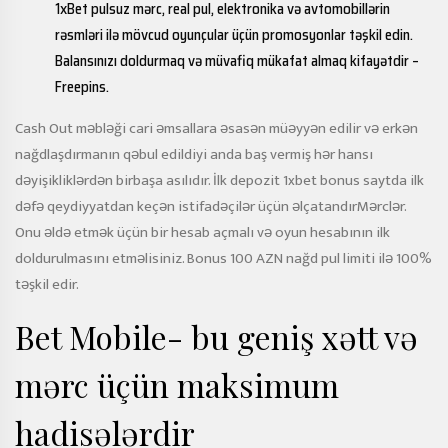
1xBet pulsuz mərc, real pul, elektronika və avtomobillərin
rəsmləri ilə mövcud oyunçular üçün promosyonlar təşkil edin.
Balansınızı doldurmaq və müvafiq mükafat almaq kifayətdir –
Freepins.
Cash Out məbləği cari əmsallara əsasən müəyyən edilir və erkən
nağdlaşdırmanın qəbul edildiyi anda baş vermiş hər hansı
dəyişikliklərdən birbaşa asılıdır. İlk depozit 1xbet bonus saytda ilk
dəfə qeydiyyatdan keçən istifadəçilər üçün əlçatandırMərclər.
Onu əldə etmək üçün bir hesab açmalı və oyun hesabının ilk
doldurulmasını etməlisiniz. Bonus 100 AZN nağd pul limiti ilə 100%
təşkil edir.
Bet Mobile- bu geniş xətt və
mərc üçün maksimum
hadisələrdir