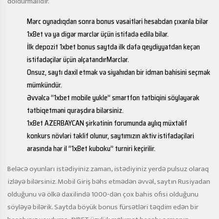
doldurmalıdır.
Mərc oynadıqdan sonra bonus vəsaitləri hesabdan çıxarıla bilər
1xBet və ya digər mərclər üçün istifadə edilə bilər.
İlk depozit 1xbet bonus saytda ilk dəfə qeydiyyatdan keçən
istifadəçilər üçün əlçatandırMərclər.
Onsuz, saytı daxil etmək və siyahıdan bir idman bahisini seçmək
mümkündür.
Əvvəlcə “1xbet mobile yukle” smartfon tətbiqini söyləyərək
tətbiqetməni quraşdıra bilərsiniz.
1xBet AZERBAYCAN şirkətinin forumunda aylıq müxtəlif
konkurs növləri təklif olunur, saytımızın aktiv istifadəçiləri
arasında hər il “1xBet kuboku” turniri keçirilir.
Beləcə oyunları istədiyiniz zaman, istədiyiniz yerdə pulsuz olaraq
izləyə bilərsiniz. Mobil Giriş bəhs etmədən əvvəl, saytın Rusiyadan
olduğunu və ölkə daxilində 1000-dən çox bahis ofisi olduğunu
söyləyə bilərik. Saytda böyük bonus fürsətləri təqdim edən bir