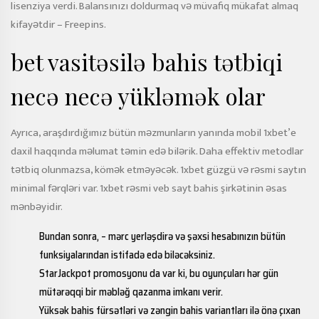
lisenziya verdi. Balansınızı doldurmaq və müvafiq mükafat almaq
kifayətdir – Freepins.
bet vasitəsilə bahis tətbiqi
necə necə yükləmək olar
Ayrıca, araşdırdığımız bütün məzmunların yanında mobil 1xbet’e
daxil haqqında məlumat təmin edə bilərik. Daha effektiv metodlar
tətbiq olunmazsa, kömək etməyəcək. 1xbet güzgü və rəsmi saytın
minimal fərqləri var. 1xbet rəsmi veb sayt bahis şirkətinin əsas
mənbəyidir.
Bundan sonra, – mərc yerləşdirə və şəxsi hesabınızın bütün
funksiyalarından istifadə edə biləcəksiniz.
StarJackpot promosyonu da var ki, bu oyunçuları hər gün
mütərəqqi bir məbləğ qazanma imkanı verir.
Yüksək bahis fürsətləri və zəngin bahis variantları ilə önə çıxan