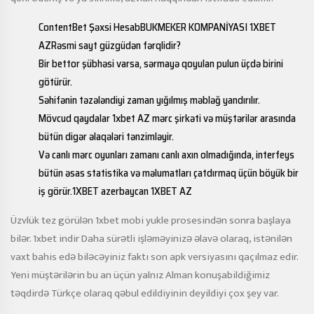
ContentBet Şəxsi HesabBUKMEKER KOMPANİYASI 1XBET
AZRəsmi sayt güzgüdən fərqlidir?
Bir bettor şübhəsi varsa, sərmayə qoyulan pulun üçdə birini
götürür.
Səhifənin təzələndiyi zaman yığılmış məbləğ yandırılır.
Mövcud qaydalar 1xbet AZ mərc şirkəti və müştərilər arasında
bütün digər əlaqələri tənzimləyir.
Və canlı mərc oyunları zamanı canlı axın olmadığında, interfeys
bütün əsas statistika və məlumatları çatdırmaq üçün böyük bir
iş görür.1XBET azerbaycan 1XBET AZ
Üzvlük tez görülən 1xbet mobi yukle prosesindən sonra başlaya
bilər. 1xbet indir Daha sürətli işləməyinizə əlavə olaraq, istənilən
vaxt bahis edə biləcəyiniz faktı son apk versiyasını qaçılmaz edir.
Yeni müştərilərin bu an üçün yalnız Alman konuşabildiğimiz
təqdirdə Türkçe olaraq qəbul edildiyinin deyildiyi çox şey var.