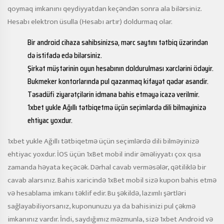
qoymaq imkanını qeydiyyatdan keçəndən sonra ala bilərsiniz.
Hesabı elektron üsulla (Hesabı artır) doldurmaq olar.
Bir android cihaza sahibsinizsə, mərc saytını tətbiq üzərindən
də istifadə edə bilərsiniz.
Şirkət müştərinin oyun hesabının doldurulması xərclərini ödəyir.
Bukmeker kontorlarında pul qazanmaq kifayət qədər asandir.
Təsadüfi ziyarətçilərin idmana bahis etməyə icazə verilmir.
1xbet yukle Ağıllı tətbiqetmə üçün seçimlərdə dili bilməyinizə
ehtiyac yoxdur.
1xbet yukle Ağıllı tətbiqetmə üçün seçimlərdə dili bilməyinizə
ehtiyac yoxdur. İOS üçün 1xBet mobil indir əməliyyatı çox qısa
zamanda həyata keçəcək. Dərhal cavab verməsələr, qətiliklə bir
cavab alarsınız. Bahis xaricində 1xBet mobil sizə kupon bahis etmə
və hesablama imkanı təklif edir. Bu şəkildə, lazımlı şərtləri
sağlayabiliyorsanız, kuponunuzu ya da bahisinizi pul çəkmə
imkanınız vardır. İndi, saydığımız məzmunla, sizə 1xbet Android və