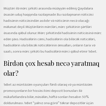
Müştəri ilə mərc şirkəti arasında müəyyən edilmiş Qaydalara
əsasən uduş haqqında razılaşmadır. Bu razılaşmanın nəticəsi
hadisənin nəticəsindən asılıdır və nəticənin necə olacağı
məlumat deyil. Müştərilərin mərcləri, mərc şirkətinin şərtləri
əsasında qəbul olunur. Mərc şirkətində hadisənin nəticəsinə mərc
edən şəxs. Hadisələrin cəmi, hadisələrin ola biləcək nəticələri,
hadisələrin ola biləcək nəticələrinin əmsalları, onların tarix və
saatı, sonra mərc şirkəti bu hadisələrə mərci qəbul etmir
1xbet
.
Birdən çox hesab necə yaratmaq
olar?
1xBet az müntəzəm oyunçuları fərdi olaraq və ya müntəzəm
promosyonların bir hissəsi kimi depozit bonusları ilə
mükafatlandıra bilər, məsələn, həftə sonları hesabın 50%
doldurulması. 1xBet “yalnız ona görə” təkrar depozitlər üçün