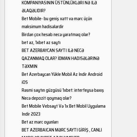
KOMPANIYASININ ÜSTÜNLÜKLƏRI NƏ ILƏ
ƏLAQƏLIDIR?
Bet Mobile- bu geniş xətt və mərc üçün
maksimum hadisələrdir
Birdən çox hesab necə yaratmaq olar?
bet az, 1xbet az saytı
BET AZERBAYCAN SAYTI ILƏ NECƏ
QAZANMAQ OLAR? İDMAN HADISƏLƏRINƏ
TƏXMIN
Bet Azerbaycan Yükle Mobil Az Indir Android
iOS
Rəsmi saytın güzgüsü 1xbet: interfeysə baxış
Necə depozit qoymaq olar?
Bet Mobile Vebsayt Və 1x Bet Mobil Uygulama
Indir 2023
Bet az mərc oyunları
BET AZERBAICAN MƏRC SAYTI GİRİŞ , CANLI