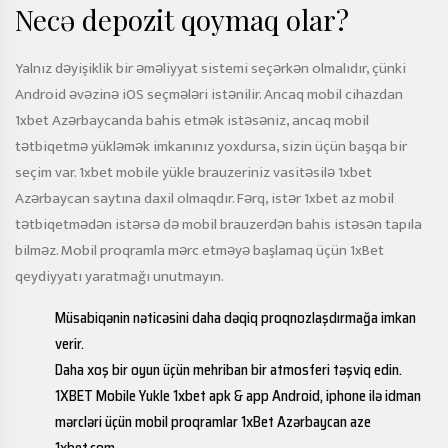
Necə depozit qoymaq olar?
Yalnız dəyişiklik bir əməliyyat sistemi seçərkən olmalıdır, çünki
Android əvəzinə iOS seçmələri istənilir. Ancaq mobil cihazdan
1xbet Azərbaycanda bahis etmək istəsəniz, ancaq mobil
tətbiqetmə yükləmək imkanınız yoxdursa, sizin üçün başqa bir
seçim var. 1xbet mobile yükle brauzeriniz vasitəsilə 1xbet
Azərbaycan saytına daxil olmaqdır. Fərq, istər 1xbet az mobil
tətbiqetmədən istərsə də mobil brauzerdən bahis istəsən tapıla
bilməz. Mobil proqramla mərc etməyə başlamaq üçün 1xBet
qeydiyyatı yaratmağı unutmayın.
Müsabiqənin nəticəsini daha dəqiq proqnozlaşdırmağa imkan
verir.
Daha xoş bir oyun üçün mehriban bir atmosferi təşviq edin.
1XBET Mobile Yukle 1xbet apk & app Android, iphone ilə idman
mərcləri üçün mobil proqramlar 1xBet Azərbaycan aze