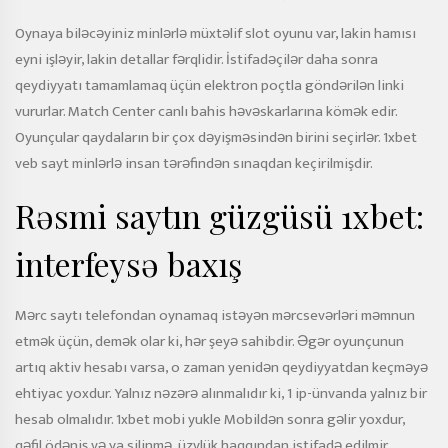
Oynaya biləcəyiniz minlərlə müxtəlif slot oyunu var, lakin hamısı
eyni işləyir, lakin detallar fərqlidir. İstifadəçilər daha sonra
qeydiyyatı tamamlamaq üçün elektron poçtla göndərilən linki
vururlar. Match Center canlı bahis həvəskarlarına kömək edir.
Oyunçular qaydaların bir çox dəyişməsindən birini seçirlər. 1xbet
veb sayt minlərlə insan tərəfindən sınaqdan keçirilmişdir.
Rəsmi saytın güzgüsü 1xbet:
interfeysə baxış
Mərc saytı telefondan oynamaq istəyən mərcsevərləri məmnun
etmək üçün, demək olar ki, hər şeyə sahibdir. Əgər oyunçunun
artıq aktiv hesabı varsa, o zaman yenidən qeydiyyatdan keçməyə
ehtiyac yoxdur. Yalnız nəzərə alınmalıdır ki, 1 ip-ünvanda yalnız bir
hesab olmalıdır. 1xbet mobi yukle Mobildən sonra gəlir yoxdur,
qəfil ödəniş və ya silinmə, üzvlük haqqından istifadə edilmir.